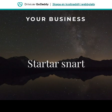
Drivs av
GoDaddy
|
Skapa en kostnadsfri webbplats
YOUR BUSINESS
Startar snart